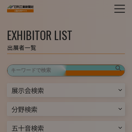
EXHIBITOR LIST
出展者一覧