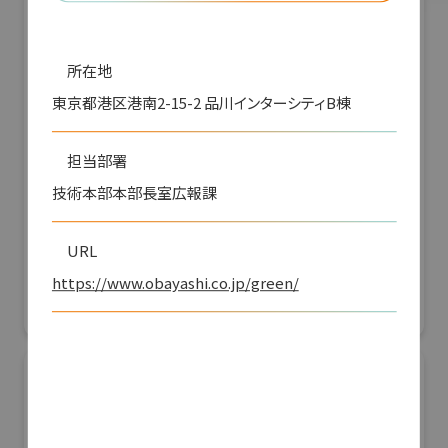
所在地
東京都港区港南2-15-2 品川インターシティB棟
担当部署
技術本部本部長室広報課
愛知県陶器瓦工業組合
URL
防災産業展 2026
https://www.obayashi.co.jp/green/
#自然災害対策
リアル会場小間番号 : 7B-41