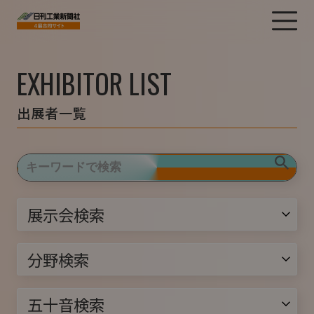
EXHIBITOR LIST
出展者一覧