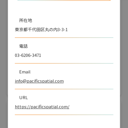
所在地
東京都千代田区丸の内3-3-1
電話
03-6206-3471
愛知県陶器瓦工業組合
Email
防災産業展 2026
info@pacificspatial.com
#自然災害対策
リアル会場小間番号 : 7B-41
URL
https://pacificspatial.com/