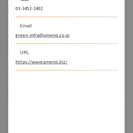
03-3453-2402
Email
green-infra@amenis.co.jp
日本工営株式会社 (ID&Eホールディング
URL
ス株式会社)
https://www.amenis.biz/
グリーンインフラ産業展 2026
#防災・減災分野
#都市・生活空間
#生態系保全
#建設技術
#スマートシティー
リアル会場小間番号 : 7G-56