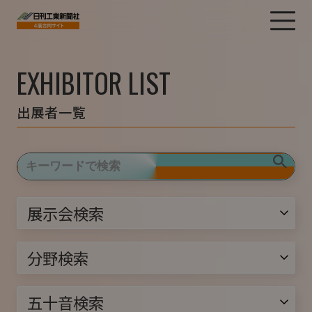
EXHIBITOR LIST
出展者一覧