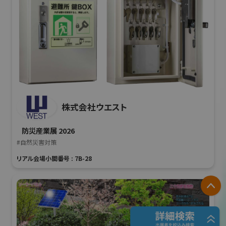
株式会社ウエスト
防災産業展 2026
#自然災害対策
リアル会場小間番号 : 7B-28
P