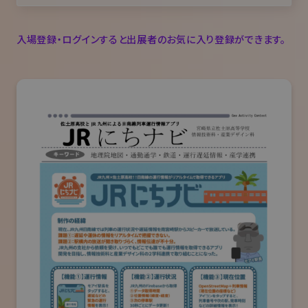
入場登録・ログインすると出展者のお気に入り登録ができます。