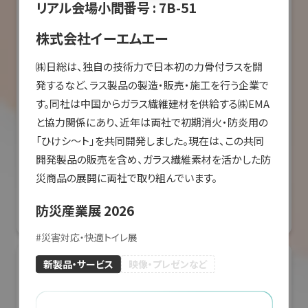
リアル会場小間番号 :
7B-51
株式会社イーエムエー
㈱日総は、独自の技術力で日本初の力骨付ラスを開
発するなど、ラス製品の製造・販売・施工を行う企業で
す。同社は中国からガラス繊維建材を供給する㈱EMA
と協力関係にあり、近年は両社で初期消火・防炎用の
「ひけシ～ト」を共同開発しました。現在は、この共同
株式会社アールアンドアール
開発製品の販売を含め、ガラス繊維素材を活かした防
災商品の展開に両社で取り組んでいます。
防災産業展 2026
#自然災害対策
防災産業展 2026
リアル会場小間番号 : 7B-55
#
災害対応・快適トイレ展
新製品・サービス
映像・プレゼンなど