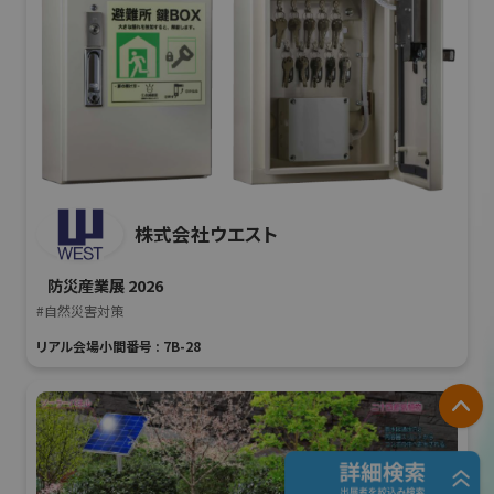
株式会社ウエスト
防災産業展 2026
#自然災害対策
リアル会場小間番号 : 7B-28
P