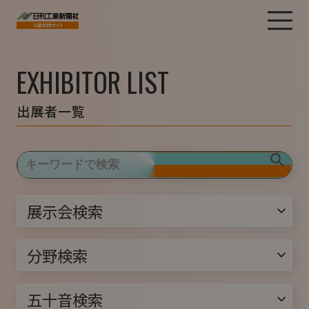
EXHIBITOR LIST
出展者一覧