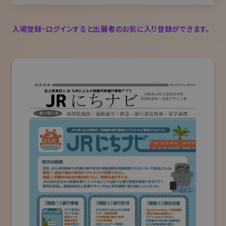
入場登録・ログインすると出展者のお気に入り登録ができます。