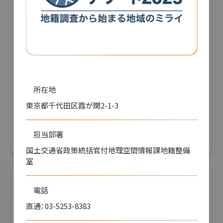
所在地
ID&Eホールディングス株式会社
東京都千代田区霞が関2-1-3
グリーンインフラ産業展 2026
#防災・減災分野
#都市・生活空間
#生態系保全
#建設技術
#スマートシティー
担当部署
リアル会場小間番号 : 7G-56
国土交通省政策統括官付地理空間情報課地籍整備
室
電話
直通：03-5253-8383