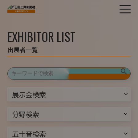
EXHIBITOR LIST
出展者一覧