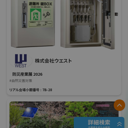
株式会社ウエスト
防災産業展 2026
#自然災害対策
リアル会場小間番号 : 7B-28
P