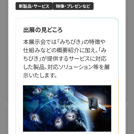
新製品・サービス
映像・プレゼンなど
出展の見どころ
本展示会では「みちびき」の特徴や
仕組みなどの概要紹介に加え、「み
ちびき」が提供するサービスに対応
した製品、対応ソリューション等を展
愛知県陶器瓦工業組合
防災産業展 2026
#自然災害対策
リアル会場小間番号 : 7B-41