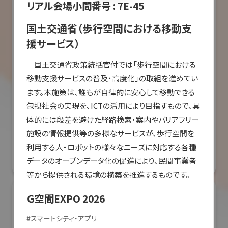
リアル会場小間番号 :
7E-45
国土交通省（歩行空間における移動支
援サービス）
　国土交通省政策統括官付では「歩行空間における
移動支援サービスの普及・高度化」の取組を進めてい
ます。本施策は、誰もが自律的に安心して移動できる
包摂社会の実現を、ICTの活用により目指すもので、具
株式会社アールアンドアール
体的には段差を避けた経路検索・案内やバリアフリー
施設の情報提供等の多様なサービスが、歩行空間を
防災産業展 2026
利用する人・ロボットの様々なニーズに対応する各種
#自然災害対策
データのオープンデータ化の促進により、民間事業者
リアル会場小間番号 : 7B-55
等から提供される環境の構築を推進するものです。
Ｇ空間EXPO 2026
#
スマートシティ・アプリ