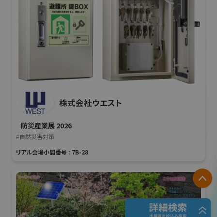
株式会社ウエスト
防災産業展 2026
#自然災害対策
リアル会場小間番号 : 7B-28
P