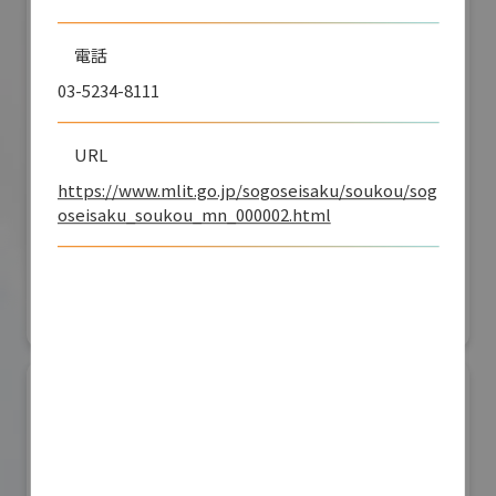
電話
03-5234-8111
URL
日本工営株式会社 (ID&Eホールディング
https://www.mlit.go.jp/sogoseisaku/soukou/sog
ス株式会社)
oseisaku_soukou_mn_000002.html
グリーンインフラ産業展 2026
#防災・減災分野
#都市・生活空間
#生態系保全
#建設技術
#スマートシティー
リアル会場小間番号 : 7G-56