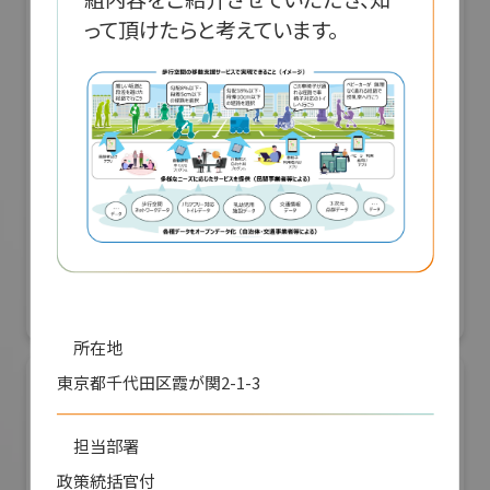
って頂けたらと考えています。
ID&Eホールディングス株式会社
グリーンインフラ産業展 2026
#防災・減災分野
#都市・生活空間
#生態系保全
#建設技術
#スマートシティー
リアル会場小間番号 : 7G-56
所在地
東京都千代田区霞が関2-1-3
担当部署
政策統括官付