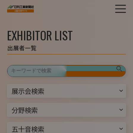
EXHIBITOR LIST
出展者一覧