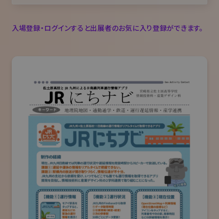
入場登録・ログインすると出展者のお気に入り登録ができます。