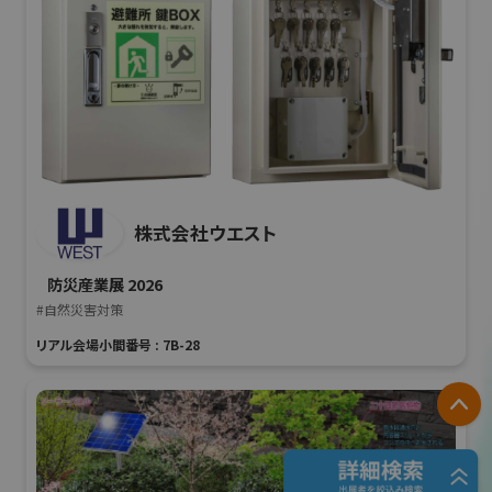
株式会社ウエスト
防災産業展 2026
#自然災害対策
リアル会場小間番号 : 7B-28
P