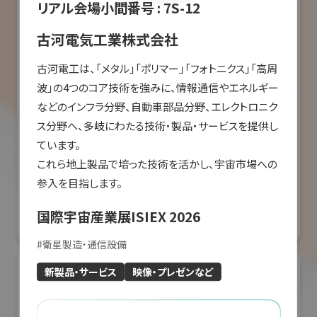
リアル会場小間番号 :
7S-12
古河電気工業株式会社
古河電工は、「メタル」「ポリマー」「フォトニクス」「高周
波」の4つのコア技術を強みに、情報通信やエネルギー
などのインフラ分野、自動車部品分野、エレクトロニク
ス分野へ、多岐にわたる技術・製品・サービスを提供し
ています。

株式会社アールアンドアール
これら地上製品で培った技術を活かし、宇宙市場への
参入を目指します。
防災産業展 2026
#自然災害対策
国際宇宙産業展ISIEX 2026
リアル会場小間番号 : 7B-55
#
衛星製造・通信設備
新製品・サービス
映像・プレゼンなど