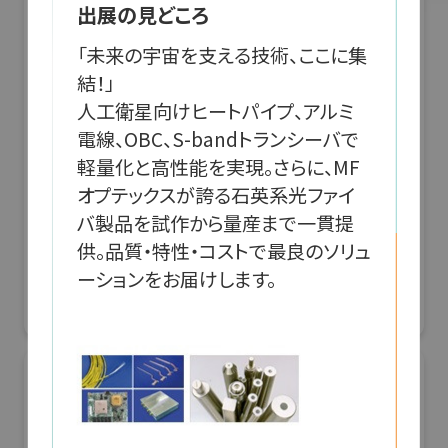
出展の見どころ
「未来の宇宙を支える技術、ここに集
結！」

人工衛星向けヒートパイプ、アルミ
電線、OBC、S-bandトランシーバで
軽量化と高性能を実現。さらに、MF
オプテックスが誇る石英系光ファイ
バ製品を試作から量産まで一貫提
愛知県陶器瓦工業組合
供。品質・特性・コストで最良のソリュ
防災産業展 2026
ーションをお届けします。
#自然災害対策
リアル会場小間番号 : 7B-41