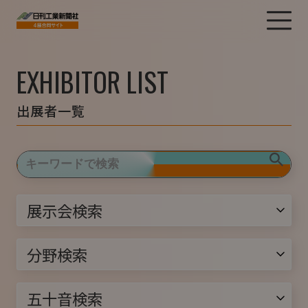
EXHIBITOR LIST
出展者一覧