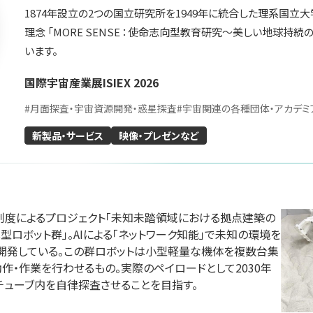
1874年設立の2つの国立研究所を1949年に統合した理系国立
理念 「MORE SENSE ：使命志向型教育研究～美しい地球持
います。
国際宇宙産業展ISIEX 2026
ID&Eホ
会社アールアンド
愛知県陶器瓦工業組
株式会社
ル
#
月面探査・宇宙資源開発・惑星探査
#
宇宙関連の各種団体・アカデミ
合
グリーンインフラ産業
26
防災産業展 2026
新製品・サービス
映像・プレゼンなど
#防災・減災分野
#都市
#自然災害対策
#生態系保全
#建設技術
 7B-55
#スマートシティー
リアル会場小間番号 : 7B-41
リアル会場小間番号 : 7G-
制度によるプロジェクト「未知未踏領域における拠点建築の
ロボット群」。AIによる「ネットワーク知能」で未知の環境を
開発している。この群ロボットは小型軽量な機体を複数台集
作・作業を行わせるもの。実際のペイロードとして2030年
チューブ内を自律探査させることを目指す。