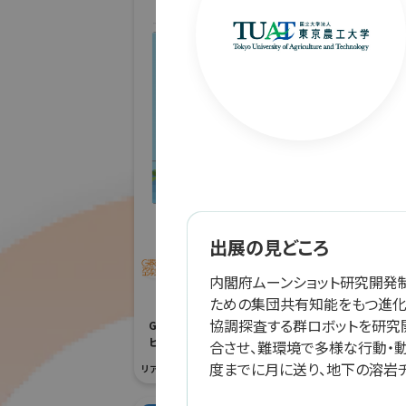
株式
アー
防災産業展 20
#自然災害対策
リアル会場小間番号 :
「JRにちナビ」佐土原高
出展の見どころ
校とJR九州による日南
線列車運行情報アプリ
内閣府ムーンショット研究開発
開発
ための集団共有知能をもつ進化型
協調探査する群ロボットを研究
G空間EXPO 2026（Geoアクティ
ビティコンテスト）
合させ、難環境で多様な行動・動
度までに月に送り、地下の溶岩
リアル会場小間番号 : 7E-04