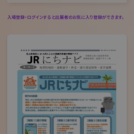
入場登録・ログインすると出展者のお気に入り登録ができます。