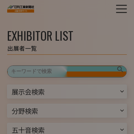
EXHIBITOR LIST
出展者一覧