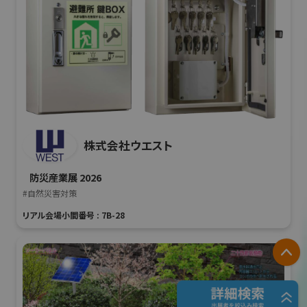
株式会社ウエスト
防災産業展 2026
#自然災害対策
リアル会場小間番号 : 7B-28
P