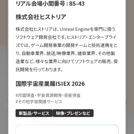
リアル会場小間番号 :
8S-43
株式会社ヒストリア
株式会社ヒストリアは、Unreal Engineを専門に扱う
ソフトウェア開発会社です。ヒストリア・エンタープライ
ズでは、ゲーム開発事業の開発チームと技術連携をと
り、自動車業界、放送/映像業界、建築業界、その他製
造業など、様々な業界に向けてソフトウェアの販売、受
株式会社アールアンドアール
託開発を行っております。 
防災産業展 2026
国際宇宙産業展ISIEX 2026
#自然災害対策
#
月面探査・宇宙資源開発・惑星探査
リアル会場小間番号 : 7B-55
#
その他宇宙関連サービス
新製品・サービス
映像・プレゼンなど