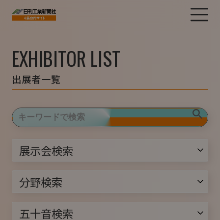
EXHIBITOR LIST
出展者一覧