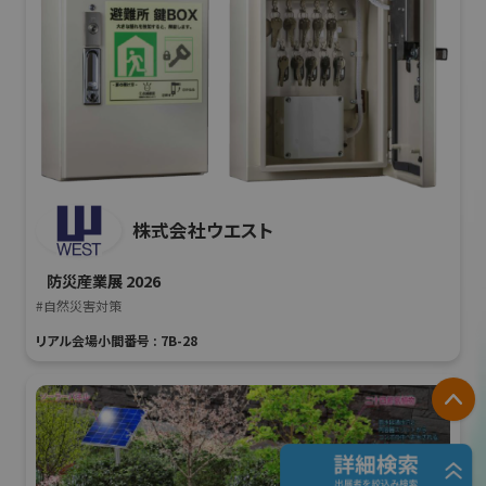
株式会社ウエスト
防災産業展 2026
#自然災害対策
リアル会場小間番号 : 7B-28
P