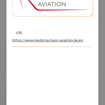
URL
https://www.niedersachsen-aviation.de/en
ID&Eホールディングス株式会社
グリーンインフラ産業展 2026
#防災・減災分野
#都市・生活空間
#生態系保全
#建設技術
#スマートシティー
リアル会場小間番号 : 7G-56