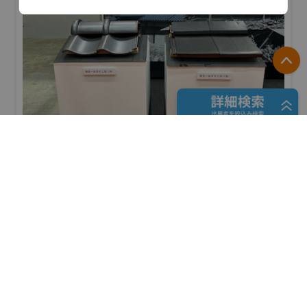
P
フリーワード検索
愛知県陶器瓦工業組合
防災産業展 2026
#自然災害対策
五十音検索
リアル会場小間番号 : 7B-41
展示会検索