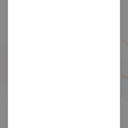
株式会社アールアンドアール
防災産業展 2026
#自然災害対策
リアル会場小間番号 : 7B-55