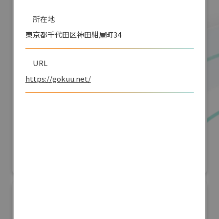
所在地
東京都千代田区神田紺屋町34
URL
https://gokuu.net/
「JRにちナビ」佐土原高校とJR九州による日
南線列車運行情報アプリ開発
G空間EXPO 2026（Geoアクティビティコンテスト）
リアル会場小間番号 : 7E-04