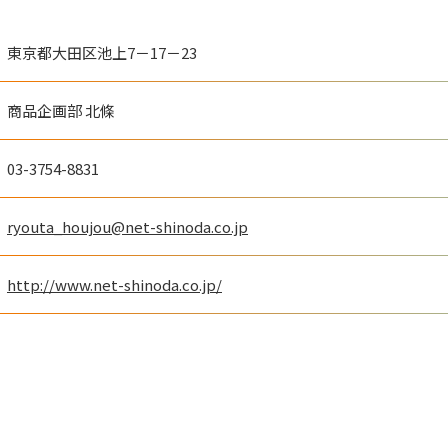
東京都大田区池上7－17－23
アジア航測株式会社
商品企画部 北條
AZUL E
Ｇ空間EXPO 2026
葉組株式会社
社
#測量
#地図・人流データ
#i-Construction
03-3754-8831
防災産業展 2026
ラ産業展 2026
#建築・インフラ分野のDX
リアル会場小間番号 : 7E-28
#自然災害対策
#帰宅困
#防災・移動支援
#スマートシティ・アプリ
#BCP対策
ryouta_houjou@net-shinoda.co.jp
 7G-24
リアル会場小間番号 : 7B-
http://www.net-shinoda.co.jp/