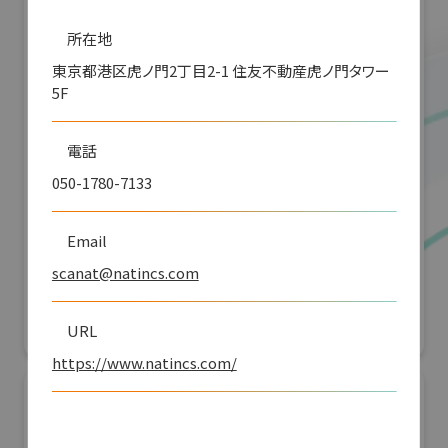
所在地
東京都港区虎ノ門2丁目2-1 住友不動産虎ノ門タワー
5F
電話
050-1780-7133
「JRにちナビ」佐土原高校とJR九州による日
Email
南線列車運行情報アプリ開発
scanat@natincs.com
G空間EXPO 2026（Geoアクティビティコンテスト）
URL
リアル会場小間番号 : 7E-04
https://www.natincs.com/