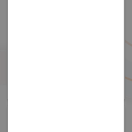
株式会社アールアンドアール
防災産業展 2026
#自然災害対策
リアル会場小間番号 : 7B-55