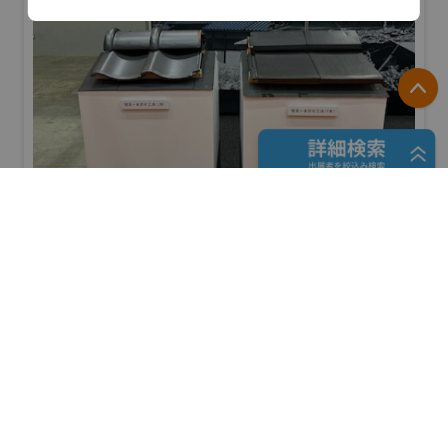
P
フリーワード検索
愛知県陶器瓦工業組合
防災産業展 2026
#自然災害対策
五十音検索
リアル会場小間番号 : 7B-41
展示会検索