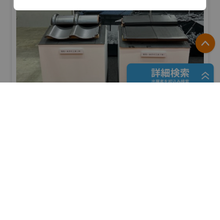
P
フリーワード検索
愛知県陶器瓦工業組合
防災産業展 2026
#自然災害対策
五十音検索
リアル会場小間番号 : 7B-41
展示会検索