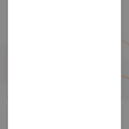
株式会社アールアンドアール
防災産業展 2026
#自然災害対策
リアル会場小間番号 : 7B-55