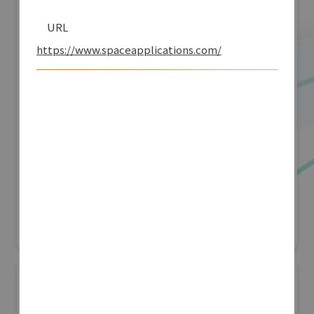
URL
https://www.spaceapplications.com/
「JRにちナビ」佐土原高校とJR九州による日
南線列車運行情報アプリ開発
G空間EXPO 2026（Geoアクティビティコンテスト）
リアル会場小間番号 : 7E-04