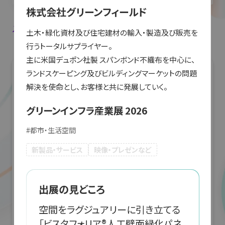
株式会社グリーンフィールド
入場登録・ログインすると出展者のお気に入り登録ができます。
土木・緑化資材及び住宅建材の輸入・製造及び販売を
行うトータルサプライヤー。

主に米国デュポン社製 スパンボンド不織布を中心に、
ランドスケーピング及びビルディングマーケットの問題
解決を使命とし、お客様と共に発展していく。
グリーンインフラ産業展 2026
#
都市・生活空間
新製品・サービス
映像・プレゼンなど
出展の見どころ
空間をラグジュアリーに引き立てる
「ビスタフォリア®人工壁面緑化パネ