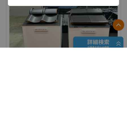
P
フリーワード検索
愛知県陶器瓦工業組合
防災産業展 2026
#自然災害対策
五十音検索
リアル会場小間番号 : 7B-41
展示会検索