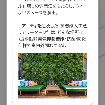
ル」。癒しの雰囲気をもたらし、心地
よいスペースを演出。

リアリティを追及した「高機能人工芝
リアリーターフ®」は、どんな場所に
も調和。静電気抑制機能・抗菌/防炎
仕様で室内外問わず安心。
「JRにちナビ」佐土原高校とJR九州による日
南線列車運行情報アプリ開発
G空間EXPO 2026（Geoアクティビティコンテスト）
リアル会場小間番号 : 7E-04