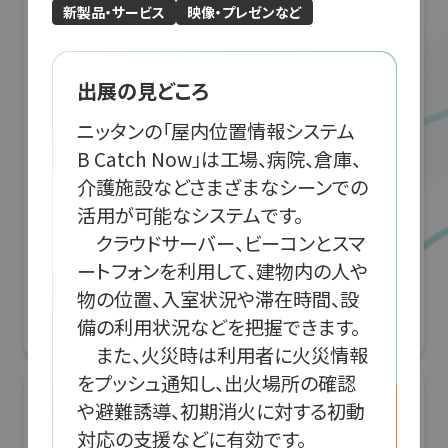
新製品・サービス
映像・プレゼンなど
出展の見どころ
ニッタンの「屋内位置情報システム 
B Catch Now」は工場、病院、倉庫、
介護施設などさまざまなシーンでの
活用が可能なシステムです。

　クラウドサーバー、ビーコンとスマ
「JRにちナビ」佐土原高校とJR九州による日
南線列車運行情報アプリ開発
ートフォンを利用して、建物内の人や
物の位置、入室状況や滞在時間、設
G空間EXPO 2026（Geoアクティビティコンテスト）
備の利用状況などを把握できます。

リアル会場小間番号 : 7E-04
　また、火災時は利用者に火災情報
をプッシュ通知し、出火場所の確認
や避難誘導、初期消火に対する初動