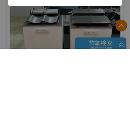
位置情報システム部
電話
P
03-5333-7066
Email
iot-solution@nittan.com
フリーワード検索
愛知県陶器瓦工業組合
URL
防災産業展 2026
https://www.nittan.com/topics/b_catch_now.ht
#自然災害対策
ml
五十音検索
リアル会場小間番号 : 7B-41
展示会検索