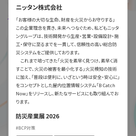
ニッタン株式会社
入場登録・ログインすると出展者のお気に入り登録ができます。
「お客様の大切な生命、財産を火災からお守りする」

この企業理念を貫き、未来へつなぐため、私どもニッタ
ングループは、技術開発から生産・営業・設備設計・施
工・保守に至るまでを一貫して、信頼性の高い総合防
災システムをご提供しております。

　これまで培ってきた「火災を素早く見つけ、素早く消
すことで、火災の被害を最小化する」火災検知の技術
に加え、「普段は便利に、いざという時は安全・安心に」
をコンセプトとした屋内位置情報システム「B Catch 
Now」をリリースし、新たなサービスにも取り組んでお
防災産業展 2026
#
BCP対策