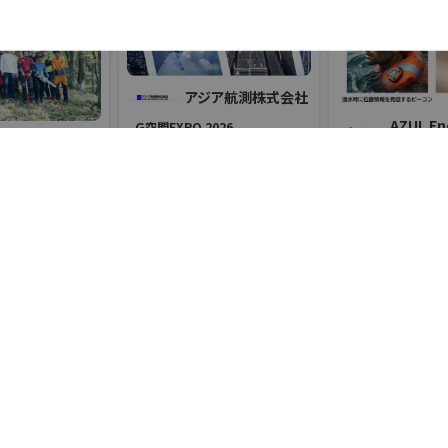
大阪府大阪市東成区深江北1-3-29 ツカサビル2階
アジア航測株式会社
AZUL E
Ｇ空間EXPO 2026
0120-337-889
葉組株式会社
社
#測量
#地図・人流データ
#i-Construction
防災産業展 2026
ラ産業展 2026
#建築・インフラ分野のDX
https://im-prove-energy.jp/
リアル会場小間番号 : 7E-28
#自然災害対策
#帰宅困
#防災・移動支援
#スマートシティ・アプリ
#BCP対策
 7G-24
リアル会場小間番号 : 7B-