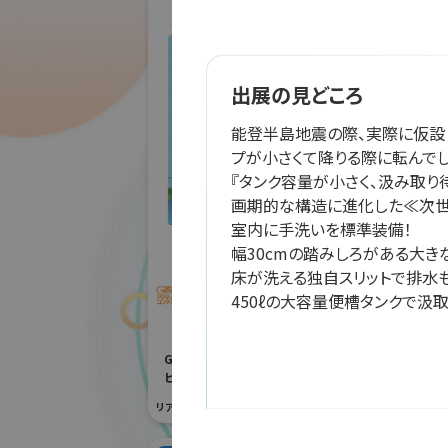
出展の見どころ
株式
能登半島地震の際、実際に仮設
アー
プが小さくて降りる際に転んでし
『タンク容量が小さく、汲み取り
防災産業展 20
#自然災害対策
画期的な構造に進化した≪次世代
室内に手洗いを標準装備！

リアル会場小間番号 :
幅30cmの踏みしろがある大き
「JRにちナビ」佐土原高
床が洗える独自スリットで排水も
校とJR九州による日南
450ℓの大容量便槽タンクで汲
線列車運行情報アプリ
開発
G空間EXPO 2026（Geoアクティ
ビティコンテスト）
リアル会場小間番号 : 7E-04