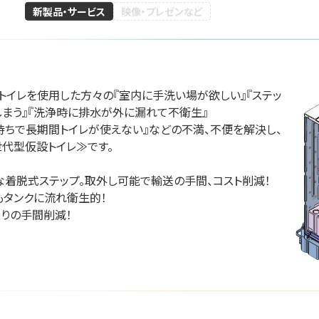
新製品・サービス
映像・プレゼンなど
ID&Eホ
会社アールアンド
トイレを使用した方々の『室内に手洗い場が欲しい』『ステッ
愛知県陶器瓦工業組
株式会社
ル
まう』『洗浄時に排水が外に漏れて不衛生』

合
グリーンインフラ産業
待ちで長期間トイレが使えない』などの不満、不便を解決し、
26
防災産業展 2026
#防災・減災分野
#都市
型仮設トイレ≫です。

#自然災害対策
#生態系保全
#建設技術
 7B-55
#スマートシティー
リアル会場小間番号 : 7B-41
リアル会場小間番号 : 7G-
な着脱式ステップ。取外し可能で輸送の手間、コスト削減！

タンクに流れ衛生的！

取りの手間削減！