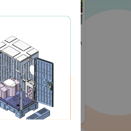
ールディングス
日本工営株式会社
(ID&Eホールディングス
株式会社)
展 2026
・生活空間
グリーンインフラ産業展 2026
#防災・減災分野
#都市・生活空間
#生態系保全
#建設技術
56
#スマートシティー
リアル会場小間番号 : 7G-56