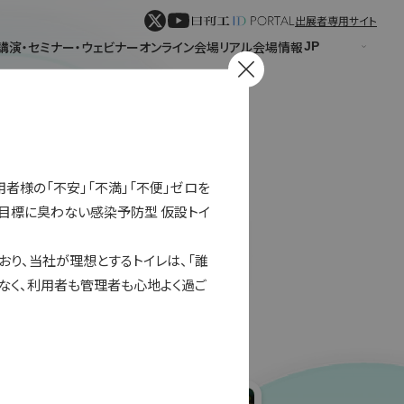
出展者専用サイト
講演・セミナー・ウェビナー
オンライン会場
リアル会場情報
や使用者様の「不安」「不満」「不便」ゼロを
目標に臭わない感染予防型 仮設トイ
おり、当社が理想とするトイレは、「誰
パネル表示
リスト表示
なく、利用者も管理者も心地よく過ご
表示
形式