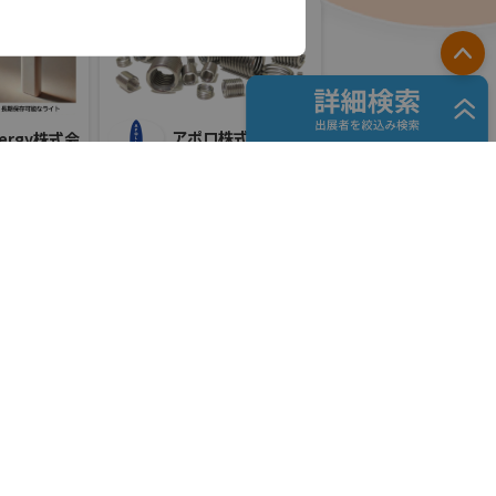
PA
アポロ株式会社
nergy株式会
国際宇宙産業展ISIEX 2026
#衛星製造・通信設備
難者対策
#ロケット製造・打上げ
リアル会場小間番号 : 7S-22
57