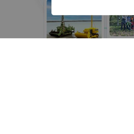
所在地
電話
青
青木あすなろ建設株
グリーンインフ
URL
式会社
#生態系保全
フリーワード検索
グリーンインフラ産業展 2026
リアル会場小間番号 :
#防災・減災分野
リアル会場小間番号 : 7G-42
五十音検索
展示会検索