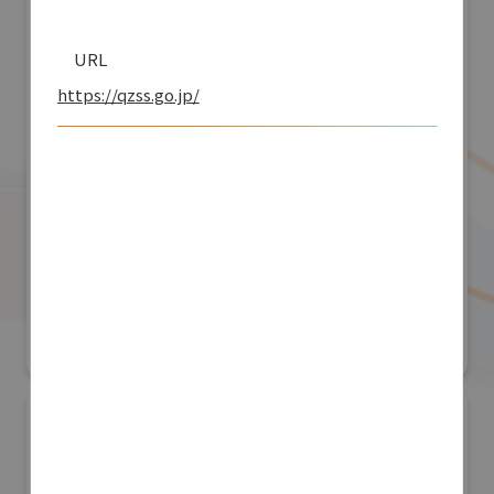
URL
https://qzss.go.jp/
株式会社アールアンドアール
防災産業展 2026
#自然災害対策
リアル会場小間番号 : 7B-55