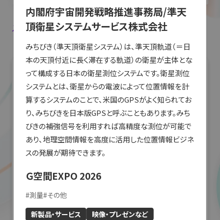
内閣府宇宙開発戦略推進事務局/準天
頂衛星システムサービス株式会社
入場登録・ログインすると出展者のお気に入り登録ができます。
みちびき（準天頂衛星システム）は、準天頂軌道（＝日
本の天頂付近に長く滞在する軌道）の衛星が主体とな
って構成する日本の衛星測位システムです。衛星測位
システムとは、衛星からの電波によって位置情報を計
算するシステムのことで、米国のGPSがよく知られてお
り、みちびきを日本版GPSと呼ぶこともあります。みち
びきの補強信号を利用すれば高精度な測位が可能で
あり、地理空間情報を高度に活用した位置情報ビジネ
スの発展が期待できます。
Ｇ空間EXPO 2026
#
測量
#
その他
新製品・サービス
映像・プレゼンなど