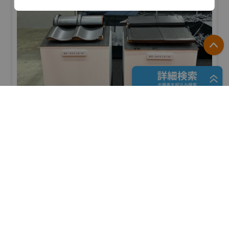
P
フリーワード検索
愛知県陶器瓦工業組合
防災産業展 2026
#自然災害対策
五十音検索
リアル会場小間番号 : 7B-41
展示会検索