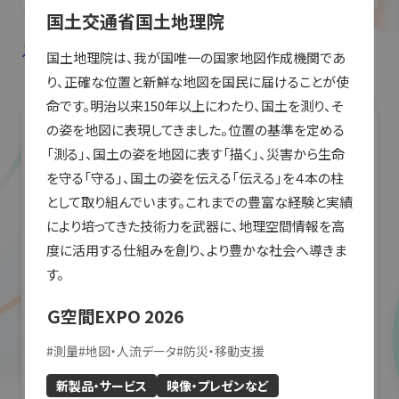
国土交通省国土地理院
入場登録・ログインすると出展者のお気に入り登録ができます。
国土地理院は、我が国唯一の国家地図作成機関であ
り、正確な位置と新鮮な地図を国民に届けることが使
命です。明治以来150年以上にわたり、国土を測り、そ
の姿を地図に表現してきました。位置の基準を定める
「測る」、国土の姿を地図に表す「描く」、災害から生命
を守る「守る」、国土の姿を伝える「伝える」を４本の柱
として取り組んでいます。これまでの豊富な経験と実績
により培ってきた技術力を武器に、地理空間情報を高
度に活用する仕組みを創り、より豊かな社会へ導きま
す。
Ｇ空間EXPO 2026
#
測量
#
地図・人流データ
#
防災・移動支援
新製品・サービス
映像・プレゼンなど