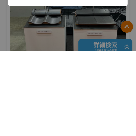
電話
029-864-1111
P
URL
https://www.gsi.go.jp/
フリーワード検索
愛知県陶器瓦工業組合
防災産業展 2026
#自然災害対策
五十音検索
リアル会場小間番号 : 7B-41
展示会検索