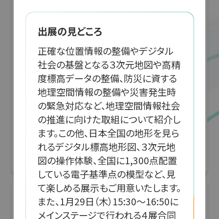
出展の見どころ
正確な位置情報の整備やデジタル
社会の基盤となる３次元地図や高精
度標高データの整備、防災に資する
地理空間情報の整備や災害発生時
の緊急対応など、地理空間情報社会
「JRにちナビ」佐土原高校とJR九州による日
の推進に向けた取組について紹介し
南線列車運行情報アプリ開発
ます。この他、日本全国の地形を見ら
れるデジタル標高地形図、３次元地
G空間EXPO 2026（Geoアクティビティコンテスト）
図の操作体験、全国に1,300点配置
リアル会場小間番号 : 7E-04
している電子基準点の模型など、見
て楽しめる展示もご用意いたします。
また、1月29日（木）15:30～16:50に
メインステージで行われる４展合同