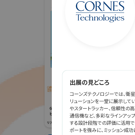
株式
アー
防災産業展 20
#自然災害対策
リアル会場小間番号 :
「JRにちナビ」佐土原高
出展の見どころ
校とJR九州による日南
線列車運行情報アプリ
コーンズテクノロジーでは、衛
開発
リューションを一堂に展示してい
やスタートラッカー、信頼性の
G空間EXPO 2026（Geoアクティ
ビティコンテスト）
通信機など、多彩なラインアッ
する設計段階での評価に活用で
リアル会場小間番号 : 7E-04
ポートを強みに、ミッション成功