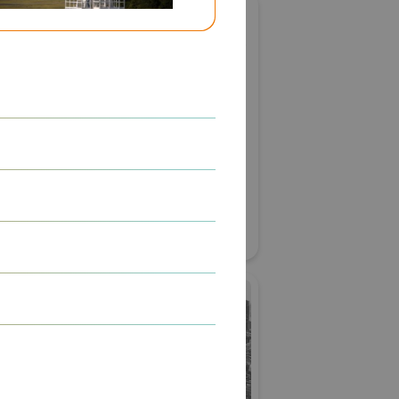
アポロ株式会社
nergy株式会
国際宇宙産業展ISIEX 2026
#衛星製造・通信設備
難者対策
#ロケット製造・打上げ
リアル会場小間番号 : 7S-22
57