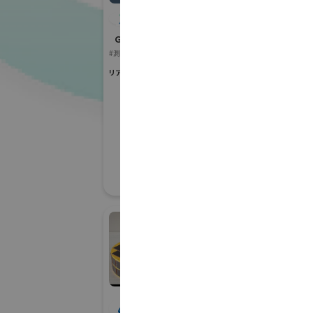
株式会社ARIAKE
Ｇ空間EXPO 2026
#測量
#建築・インフラ分野のDX
リアル会場小間番号 : 7E-21
ア
国際宇宙産業展I
#月面探査・宇宙
#ロケット打上げイ
#その他宇宙関連
リアル会場小間番号 :
アンテナ技研株式会
株