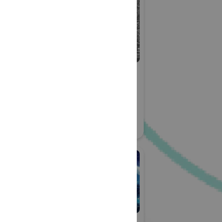
アルメディ
株式会社アンデック
ス
 2026
防災産業展 2026
ス
#自然災害対策
#帰宅困難者対策
22
#BCP対策
リアル会場小間番号 : 7B-34
社伊勢藤