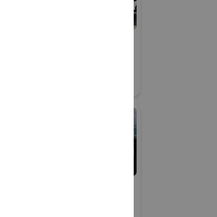
ノクロス株式
エヌディーリース・シス
テム株式会社
防災産業展 2026
19
#災害対応・快適トイレ展
リアル会場小間番号 : BT-11
オーイーシ
株式会社オートマイ
ズ・ラボ
 2026
防災産業展 2026