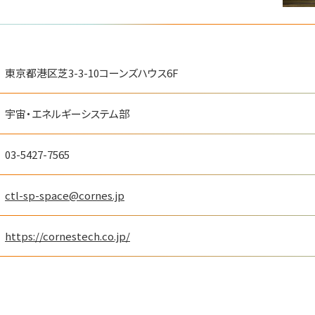
アジア航測株式会社
東京都港区芝3-3-10コーンズハウス6F
AZUL E
Ｇ空間EXPO 2026
葉組株式会社
社
#測量
#地図・人流データ
宇宙・エネルギーシステム部
#i-Construction
防災産業展 2026
ラ産業展 2026
#建築・インフラ分野のDX
リアル会場小間番号 : 7E-28
#自然災害対策
#帰宅困
#防災・移動支援
#スマートシティ・アプリ
#BCP対策
03-5427-7565
 7G-24
リアル会場小間番号 : 7B-
ctl-sp-space@cornes.jp
https://cornestech.co.jp/