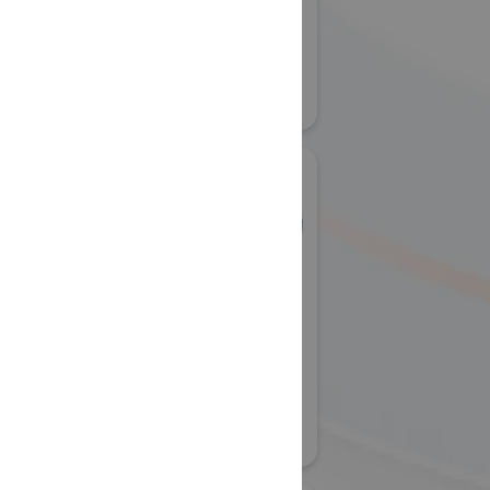
ITALIA Pavilion
国際宇宙産業展ISIEX 2026
#宇宙関連の各種団体・アカデミア
25
リアル会場小間番号 : 8S-07
社岩田製作
岩手県ILC推進局
国際宇宙産業展ISIEX 2026
 2026
リアル会場小間番号 : 8S-36
14