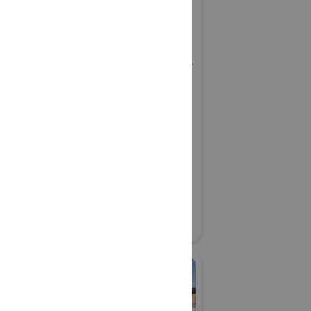
エコアセット™・コンソ
ーシアム
グリーンインフラ産業展 2026
#生態系保全
リアル会場小間番号 : 7G-51
援プラット
SOIL
（Geoアクティ
04