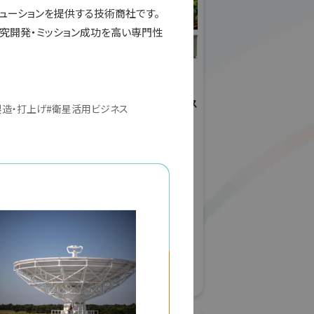
ューションを提供する技術商社です。
究開発・ミッション成功を高い専門性
ールディングス
日本工営株式会社
(ID&Eホールディングス
製造・打上げ
#
衛星活用ビジネス
株式会社)
展 2026
・生活空間
グリーンインフラ産業展 2026
#防災・減災分野
#都市・生活空間
#生態系保全
#建設技術
56
#スマートシティー
リアル会場小間番号 : 7G-56