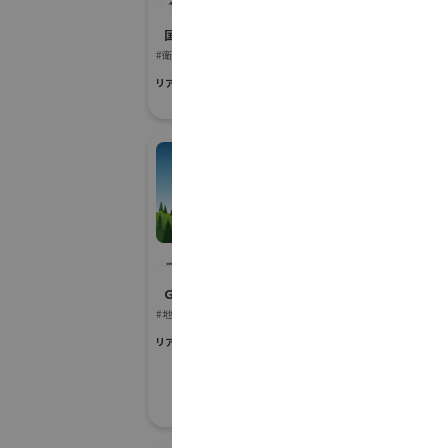
社
ー
国際宇宙産業展ISIEX 2026
防災産業展 20
#衛星製造・通信設備
#災害対応・快適ト
リアル会場小間番号 : 7S-03
リアル会場小間番号 :
イチBizアワード
株
Ｇ空間EXPO 2026
防災産業展 20
#地図・人流データ
#災害対応・快適ト
リアル会場小間番号 : 7E-11
リアル会場小間番号 :