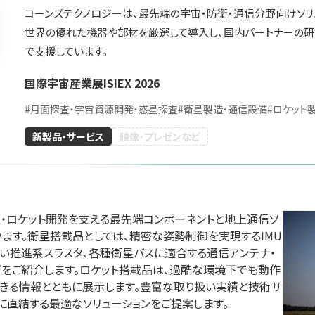
コーンズテクノロジーは、最先端の宇宙・防衛・通信分野向けソリ
世界の優れた機器や部材を厳選して導入し、国内パートナーの研
で支援しています。
国際宇宙産業展ISIEX 2026
ID&Eホ
会社アールアンド
愛知県陶器瓦工業組
株式会社
ル
#
月面探査・宇宙資源開発・惑星探査
#
衛星製造・通信設備
#
ロケット
合
グリーンインフラ産業
26
防災産業展 2026
新製品・サービス
映像・プレゼンなど
#防災・減災分野
#都市
#自然災害対策
#生態系保全
#建設技術
 7B-55
#スマートシティー
リアル会場小間番号 : 7B-41
リアル会場小間番号 : 7G-
星・ロケット開発を支える最先端コンポーネントと地上通信ソ
ます。衛星搭載品としては、精密な姿勢制御を実現するIMU
高い推進系スラスタ、各種衛星バスに適合する通信アンテナ・
プをご紹介します。ロケット搭載品は、過酷な環境下でも動作
きる情報とともに展示します。豊富な取り扱い実績と技術サ
に直結する最適なソリューションをご提案します。