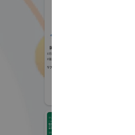
宇宙航空研究開発機
構(JAXA)
エ
国際宇宙産業展ISIEX 2026
社
#月面探査・宇宙資源開発・惑星探査
#衛星製造・通信設備
Ｇ空間EXPO 2
#宇宙生活支援（衣・食・住）
リアル会場小間番号 : 8S-08
#測量
#防災・移
#ロケット打上げインフラ
#ロケット製造・打上げ
リアル会場小間番号 :
#衛星活用ビジネス
#軌道上サービス
#その他宇宙関連サービス
#宇宙関連の各種団体・アカデミア