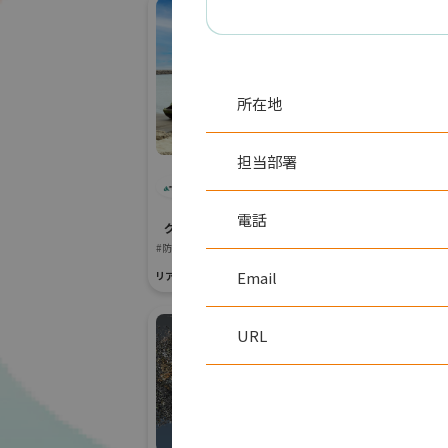
所在地
青
担当部署
青木あすなろ建設株
グリーンインフ
式会社
#生態系保全
電話
グリーンインフラ産業展 2026
リアル会場小間番号 :
#防災・減災分野
Email
リアル会場小間番号 : 7G-42
URL