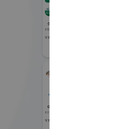
SIPグリーンインフラ研
ES
究プロジェクト
社
グリーンインフラ産業展 2026
Ｇ空間EXPO 2
#生態系保全
#地図・人流データ
リアル会場小間番号 : 7G-55
リアル会場小間番号 :
株式会社NTTデー
タ
Ｇ空間EXPO 2026
#スマートシティ・アプリ
リアル会場小間番号 : 7E-51