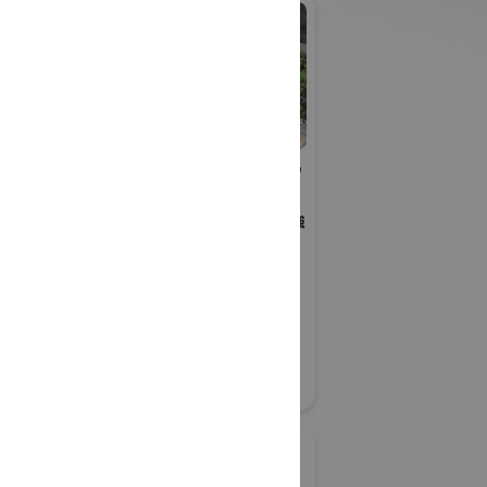
社ウエスト
公益社団法人雨水貯留
浸透技術協会 グリー
ンインフラを考える勉強
28
会
グリーンインフラ産業展 2026
#防災・減災分野
#生態系保全
リアル会場小間番号 : 7G-34