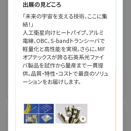
出展の見どころ
「未来の宇宙を支える技術、ここに集
結！」

人工衛星向けヒートパイプ、アルミ
電線、OBC、S-bandトランシーバで
軽量化と高性能を実現。さらに、MF
オプテックスが誇る石英系光ファイ
バ製品を試作から量産まで一貫提
愛知県陶器瓦工業組合
供。品質・特性・コストで最良のソリュ
防災産業展 2026
ーションをお届けします。
#自然災害対策
リアル会場小間番号 : 7B-41