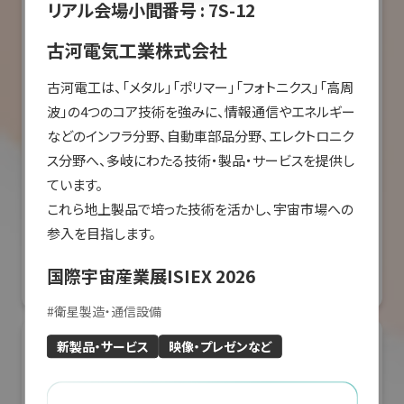
リアル会場小間番号 :
7S-12
古河電気工業株式会社
古河電工は、「メタル」「ポリマー」「フォトニクス」「高周
波」の4つのコア技術を強みに、情報通信やエネルギー
などのインフラ分野、自動車部品分野、エレクトロニク
ス分野へ、多岐にわたる技術・製品・サービスを提供し
ています。

株式会社アールアンドアール
これら地上製品で培った技術を活かし、宇宙市場への
参入を目指します。
防災産業展 2026
#自然災害対策
国際宇宙産業展ISIEX 2026
リアル会場小間番号 : 7B-55
#
衛星製造・通信設備
新製品・サービス
映像・プレゼンなど