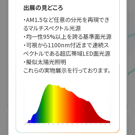
出展の見どころ
・AM1.5など任意の分光を再現でき
るマルチスペクトル光源

・均一性95%以上を誇る基準面光源

・可視から1100nm付近まで連続ス
ペクトルである超広帯域LED面光源

・擬似太陽光照明

これらの実物展示を行っております。
「JRにちナビ」佐土原高校とJR九州による日
南線列車運行情報アプリ開発
G空間EXPO 2026（Geoアクティビティコンテスト）
リアル会場小間番号 : 7E-04