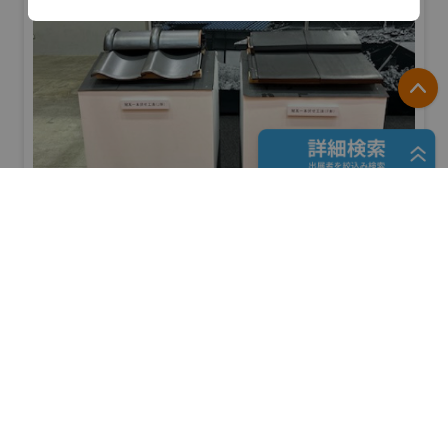
https://www.tsubosaka.co.jp/
P
フリーワード検索
愛知県陶器瓦工業組合
防災産業展 2026
#自然災害対策
五十音検索
リアル会場小間番号 : 7B-41
展示会検索