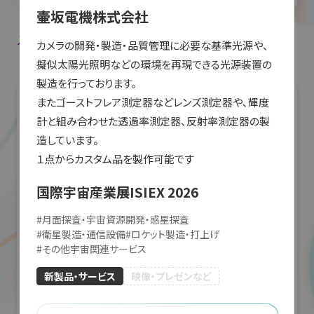
壷坂電機株式会社
入場登録・ログインすると出展者のお気に入り登録ができます。
カメラの開発・製造・品質管理に必要な基準光源や、
擬似太陽光照明などの環境を再現できる光源装置の
製造を行っております。

またゴーストフレア測定器などレンズ測定器や、輝度
計と組み合わせた透過率測定器、反射率測定器の製
造しています。

１点からカスタム品を製作可能です
国際宇宙産業展ISIEX 2026
#
月面探査・宇宙資源開発・惑星探査
#
衛星製造・通信設備
#
ロケット製造・打上げ
#
その他宇宙関連サービス
新製品・サービス
映像・プレゼンなど