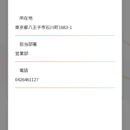
所在地
東京都八王子市石川町1683-1
担当部署
営業部
株式会社アールアンドアール
電話
防災産業展 2026
0426461127
#自然災害対策
リアル会場小間番号 : 7B-55
Email
sales@tsubosaka.co.jp
URL