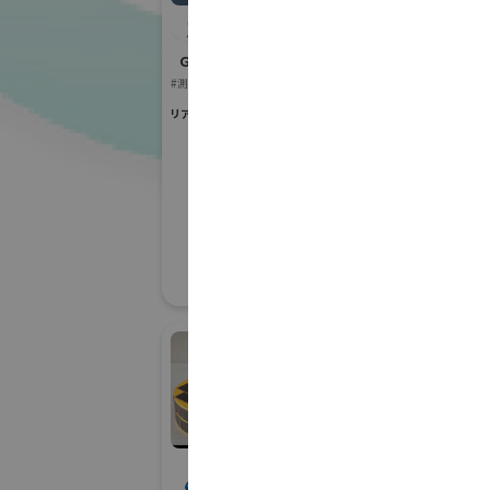
株式会社ARIAKE
Ｇ空間EXPO 2026
#測量
#建築・インフラ分野のDX
リアル会場小間番号 : 7E-21
ア
国際宇宙産業展I
#月面探査・宇宙
#ロケット打上げイ
#その他宇宙関連
リアル会場小間番号 :
アンテナ技研株式会
株