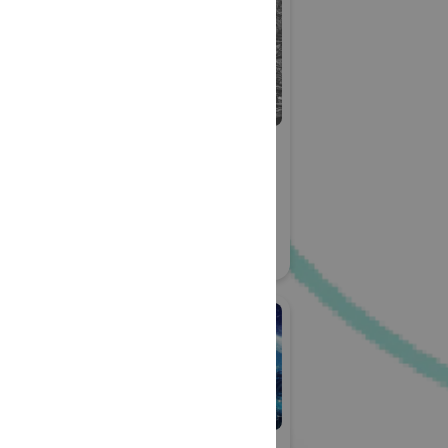
アルメディ
株式会社アンデック
ス
 2026
防災産業展 2026
ス
#自然災害対策
#帰宅困難者対策
22
#BCP対策
リアル会場小間番号 : 7B-34
社伊勢藤