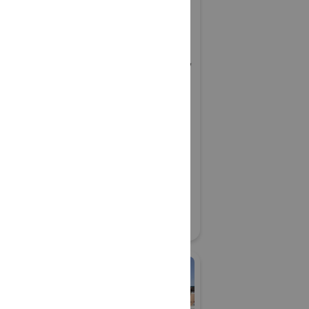
エコアセット™・コンソ
ーシアム
グリーンインフラ産業展 2026
#生態系保全
リアル会場小間番号 : 7G-51
援プラット
SOIL
（Geoアクティ
04