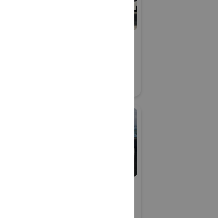
ノクロス株式
エヌディーリース・シス
テム株式会社
防災産業展 2026
19
#災害対応・快適トイレ展
リアル会場小間番号 : BT-11
オーイーシ
株式会社オートマイ
ズ・ラボ
 2026
防災産業展 2026