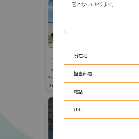
容となっております。
青
青木あすなろ建設株
所在地
グリーンインフ
式会社
#生態系保全
グリーンインフラ産業展 2026
リアル会場小間番号 :
担当部署
#防災・減災分野
リアル会場小間番号 : 7G-42
電話
URL