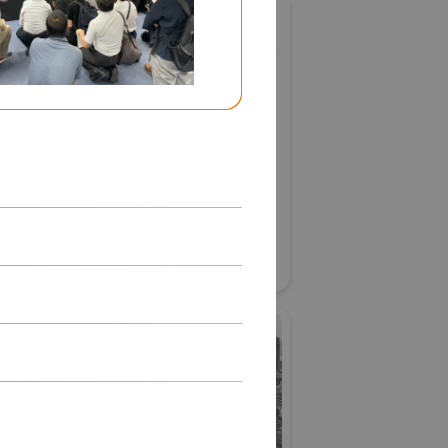
アポロ株式会社
nergy株式会
国際宇宙産業展ISIEX 2026
#衛星製造・通信設備
難者対策
#ロケット製造・打上げ
リアル会場小間番号 : 7S-22
57