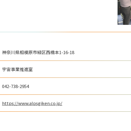
アジア航測株式会社
AZUL E
Ｇ空間EXPO 2026
葉組株式会社
社
#測量
#地図・人流データ
#i-Construction
防災産業展 2026
神奈川県相模原市緑区西橋本1-16-18
ラ産業展 2026
#建築・インフラ分野のDX
リアル会場小間番号 : 7E-28
#自然災害対策
#帰宅困
#防災・移動支援
#スマートシティ・アプリ
#BCP対策
 7G-24
宇宙事業推進室
リアル会場小間番号 : 7B-
042-738-2954
https://www.alpsgiken.co.jp/