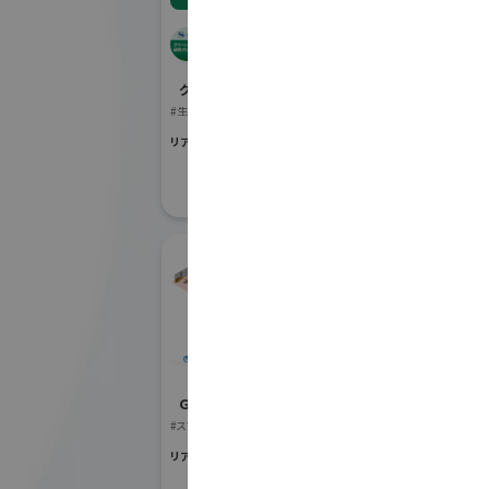
SIPグリーンインフラ研
ES
究プロジェクト
社
グリーンインフラ産業展 2026
Ｇ空間EXPO 2
#生態系保全
#地図・人流データ
リアル会場小間番号 : 7G-55
リアル会場小間番号 :
株式会社NTTデー
タ
Ｇ空間EXPO 2026
#スマートシティ・アプリ
リアル会場小間番号 : 7E-51