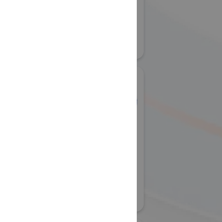
ITALIA Pavilion
国際宇宙産業展ISIEX 2026
#宇宙関連の各種団体・アカデミア
25
リアル会場小間番号 : 8S-07
社岩田製作
岩手県ILC推進局
国際宇宙産業展ISIEX 2026
 2026
リアル会場小間番号 : 8S-36
14