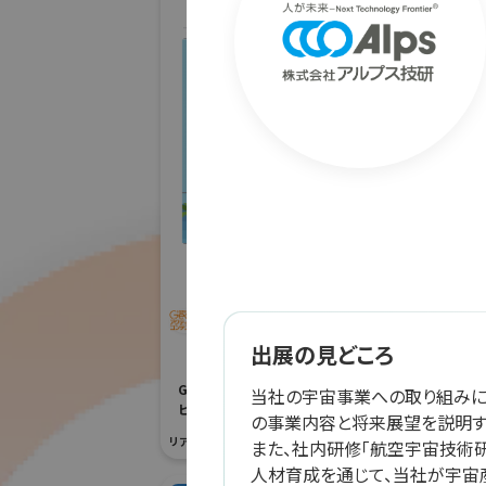
株式
アー
防災産業展 20
#自然災害対策
リアル会場小間番号 :
「JRにちナビ」佐土原高
校とJR九州による日南
線列車運行情報アプリ
出展の見どころ
開発
G空間EXPO 2026（Geoアクティ
当社の宇宙事業への取り組みに
ビティコンテスト）
の事業内容と将来展望を説明す
リアル会場小間番号 : 7E-04
また、社内研修「航空宇宙技術
人材育成を通じて、当社が宇宙