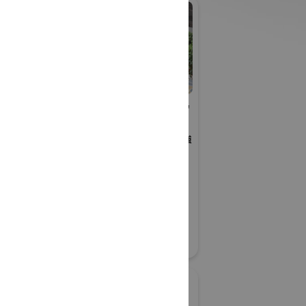
社ウエスト
公益社団法人雨水貯留
浸透技術協会 グリー
ンインフラを考える勉強
28
会
グリーンインフラ産業展 2026
#防災・減災分野
#生態系保全
リアル会場小間番号 : 7G-34