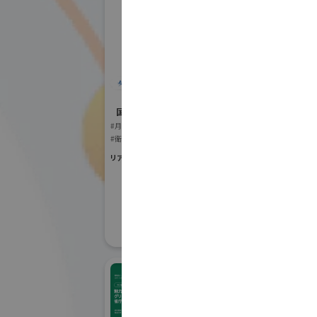
宇宙航空研究開発機
構(JAXA)
エ
国際宇宙産業展ISIEX 2026
社
#月面探査・宇宙資源開発・惑星探査
#衛星製造・通信設備
Ｇ空間EXPO 2
#宇宙生活支援（衣・食・住）
リアル会場小間番号 : 8S-08
#測量
#防災・移
#ロケット打上げインフラ
#ロケット製造・打上げ
リアル会場小間番号 :
#衛星活用ビジネス
#軌道上サービス
#その他宇宙関連サービス
#宇宙関連の各種団体・アカデミア