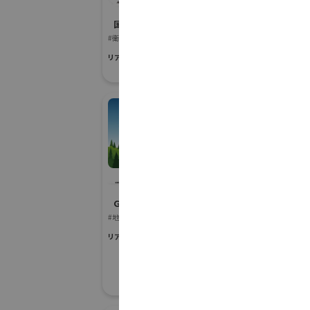
社
ー
国際宇宙産業展ISIEX 2026
防災産業展 20
#衛星製造・通信設備
#災害対応・快適ト
リアル会場小間番号 : 7S-03
リアル会場小間番号 :
イチBizアワード
株
Ｇ空間EXPO 2026
防災産業展 20
#地図・人流データ
#災害対応・快適ト
リアル会場小間番号 : 7E-11
リアル会場小間番号 :