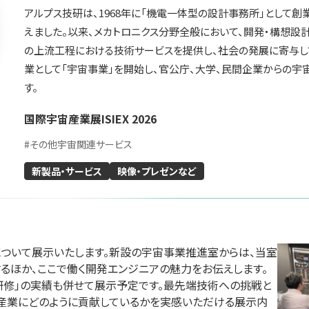
アルプス技研は、1968年に「機電一体型の設計事務所」として創業
えました。以来、メカトロニクス分野全般において、開発・構想設
の上流工程における技術サービスを提供し、社会の発展に寄与し
業として「宇宙事業」を開始し、官公庁、大学、民間企業からの宇
ID&Eホ
す。
会社アールアンド
愛知県陶器瓦工業組
株式会社
ル
合
国際宇宙産業展ISIEX 2026
グリーンインフラ産業
26
防災産業展 2026
#防災・減災分野
#都市
#
その他宇宙関連サービス
#自然災害対策
#生態系保全
#建設技術
 7B-55
#スマートシティー
リアル会場小間番号 : 7B-41
リアル会場小間番号 : 7G-
新製品・サービス
映像・プレゼンなど
ついて展示いたします。新設の宇宙事業推進室からは、当室
るほか、ここで働く開発エンジニアの魅力をお伝えします。
研修」の実績も併せて展示予定です。最先端技術への挑戦と
産業にどのように貢献しているかを実感いただける展示内