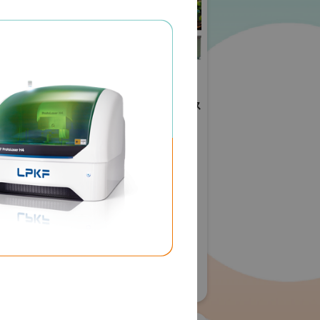
ールディングス
日本工営株式会社
(ID&Eホールディングス
株式会社)
展 2026
・生活空間
グリーンインフラ産業展 2026
#防災・減災分野
#都市・生活空間
#生態系保全
#建設技術
56
#スマートシティー
リアル会場小間番号 : 7G-56