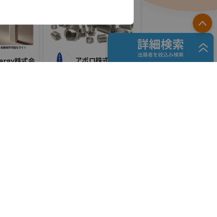
PA
アポロ株式会社
nergy株式会
国際宇宙産業展ISIEX 2026
#衛星製造・通信設備
難者対策
#ロケット製造・打上げ
リアル会場小間番号 : 7S-22
57