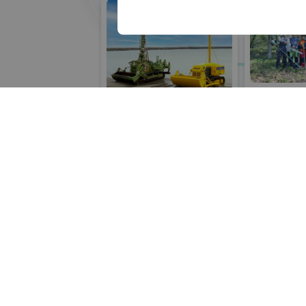
担当部署
電話
青
URL
青木あすなろ建設株
グリーンインフ
式会社
#生態系保全
フリーワード検索
グリーンインフラ産業展 2026
リアル会場小間番号 :
#防災・減災分野
リアル会場小間番号 : 7G-42
五十音検索
展示会検索