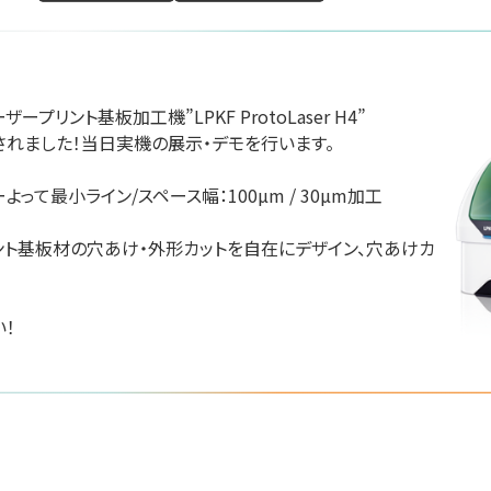
プリント基板加工機”LPKF ProtoLaser H4”

ID&Eホ
会社アールアンド
れました！当日実機の展示・デモを行います。

愛知県陶器瓦工業組
株式会社
ル
合
て最小ライン/スペース幅：100µm / 30µm加工

グリーンインフラ産業
26
防災産業展 2026
#防災・減災分野
#都市
#自然災害対策
#生態系保全
#建設技術
プリント基板材の穴あけ・外形カットを自在にデザイン、穴あけカ
 7B-55
#スマートシティー
リアル会場小間番号 : 7B-41
リアル会場小間番号 : 7G-
！
福岡県福岡市博多区博多駅南1-3-1 日本生命博多南ビル6F