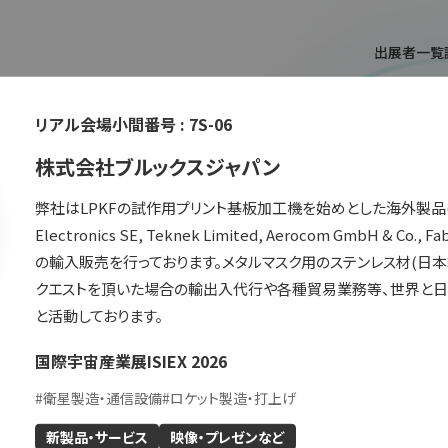
出展者一覧
リアル会場小間番号 :
7S-06
T
株式会社ブルックスジャパン
弊社はLPKFの試作用プリント基板加工機を始めとした海外製品(主にヨ
Electronics SE, Teknek Limited, Aerocom GmbH & C
の輸入販売を行っております。メタルマスク用のステンレス材(日
クエストを頂いた場合の輸出入代行や各種貿易業務等、世界と日
と活動しております。
国際宇宙産業展ISIEX 2026
ができます。
#
衛星製造・通信設備
#
ロケット製造・打上げ
新製品・サービス
映像・プレゼンなど