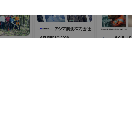
グローバル技術営業部
092-473-6455
アジア航測株式会社
AZUL E
Ｇ空間EXPO 2026
葉組株式会社
社
#測量
#地図・人流データ
https://www.brux.jp/
#i-Construction
防災産業展 2026
ラ産業展 2026
#建築・インフラ分野のDX
リアル会場小間番号 : 7E-28
#自然災害対策
#帰宅困
#防災・移動支援
#スマートシティ・アプリ
#BCP対策
 7G-24
リアル会場小間番号 : 7B-