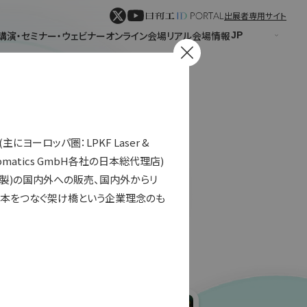
出展者専用サイト
講演・セミナー・ウェビナー
オンライン会場
リアル会場情報
ーロッパ圏：LPKF Laser & 
o., Fabmatics GmbH各社の日本総代理店)
本製)の国内外への販売、国内外からリ
本をつなぐ架け橋という企業理念のも
パネル表示
リスト表示
表示
形式