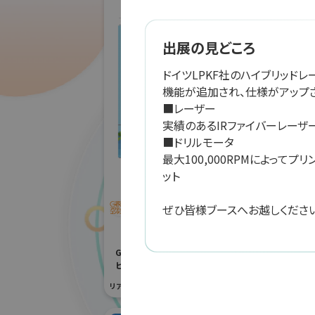
出展の見どころ
ドイツLPKF社のハイブリッドレーザー
株式
機能が追加され、仕様がアップさ
アー
■レーザー

実績のあるIRファイバーレーザーよっ
防災産業展 20
■ドリルモータ

#自然災害対策
最大100,000RPMによって
リアル会場小間番号 :
ット

「JRにちナビ」佐土原高
校とJR九州による日南
ぜひ皆様ブースへお越しください
線列車運行情報アプリ
開発
G空間EXPO 2026（Geoアクティ
ビティコンテスト）
リアル会場小間番号 : 7E-04
所在地