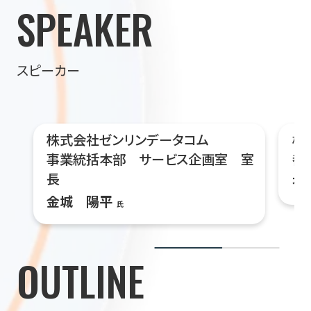
SPEAKER
スピーカー
株式会社ゼンリンデータコム
横
事業統括本部 サービス企画室 室
都
長
有
金城 陽平
氏
OUTLINE