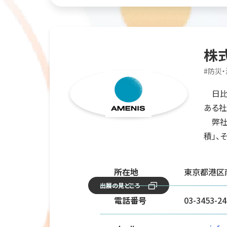
株
#
防災
日比谷
ある社
弊社は
積」、
所在地
東京都港区南
出展の見どころ
電話番号
03-3453-24