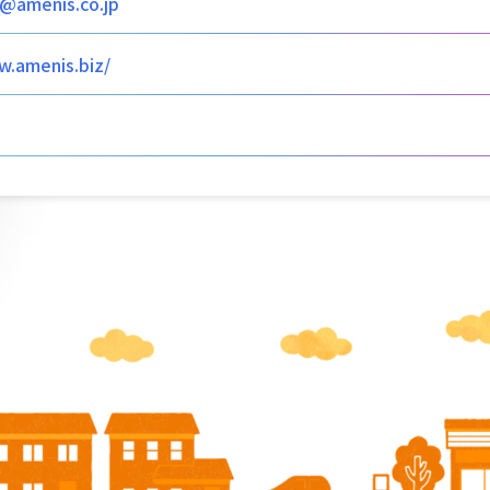
a@amenis.co.jp
w.amenis.biz/