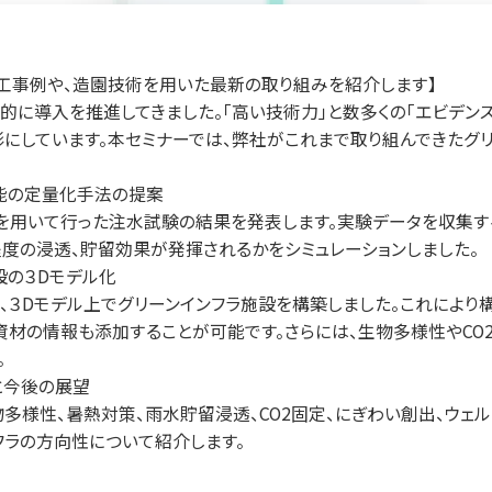
施工事例や、造園技術を用いた最新の取り組みを紹介します】
的に導入を推進してきました。「高い技術力」と数多くの「エビデンス
にしています。本セミナーでは、弊社がこれまで取り組んできたグ
能の定量化手法の提案
用いて行った注水試験の結果を発表します。実験データを収集す
程度の浸透、貯留効果が発揮されるかをシミュレーションしました。
設の３Dモデル化
deringを使い、３Dモデル上でグリーンインフラ施設を構築しました。こ
資材の情報も添加することが可能です。さらには、生物多様性やCO
。
と今後の展望
多様性、暑熱対策、雨水貯留浸透、CO2固定、にぎわい創出、ウェ
フラの方向性について紹介します。