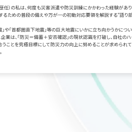
歴任）の私は、何度も災害派遣や防災訓練にかかわった経験があり
するための普段の備えや万が一の初動対応要領を解説する“語り部
震」や「首都圏直下地震」等の巨大地震にいかに立ち向かうかにつ
。企業は、「防災＝備蓄＋安否確認」の現状認識を打破し、自社のハ
合うことを究極目標にして防災力の向上に努めることが求められて
。