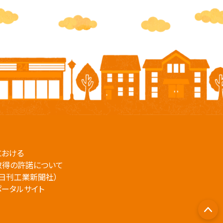
における
取得の許諾について
日刊工業新聞社）
ポータルサイト
PA