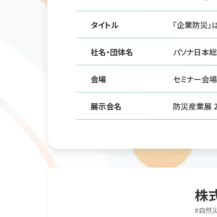
タイトル
『企業防災』
社名・団体名
パソナ日本
会場
セミナー会場
展示会名
防災産業展 2
株
#
自然