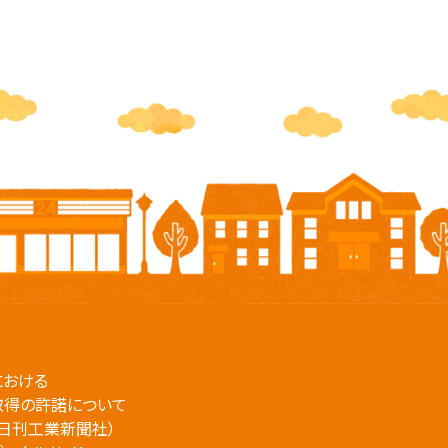
における
取得の許諾について
日刊工業新聞社）