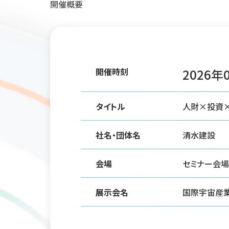
開催概要
開催時刻
2026年0
タイトル
人財×投資
社名・団体名
清水建設
会場
セミナー会場
展示会名
国際宇宙産業展I