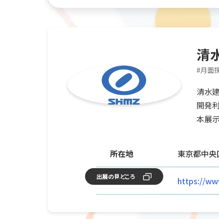
清
#
月面
清水建
開発利
本展示
所在地
東京都中央区
出展の見どころ
URL
https://ww