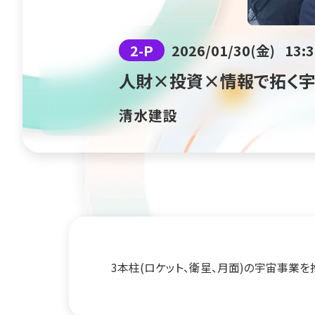
2-P
2026/01/30(金)
13:3
人財×投資×情報で拓く
清水建設
3本柱(ロケット、衛星、月面)の宇宙事業