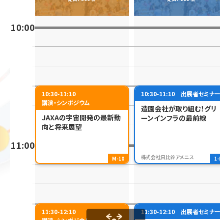
10:00
10:30-11:10
10:30-11:10
出展者セミナ
講演・シンポジウム
造園会社が取り組む！グリ
JAXAの宇宙開発の最新動
ーンインフラの最前線
向と将来展望
11:00
株式会社日比谷アメニス
M-10
1
11:30-12:10
11:30-12:10
出展者セミナ