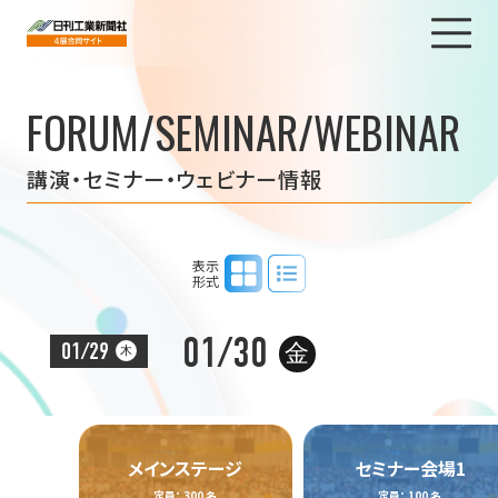
FORUM/SEMINAR/WEBINAR
講演・セミナー・ウェビナー情報
タイムテーブル表示
リスト表示
表示
形式
01/30
01/29
金
木
メインステージ
セミナー会場1
定員： 300 名
定員： 100 名