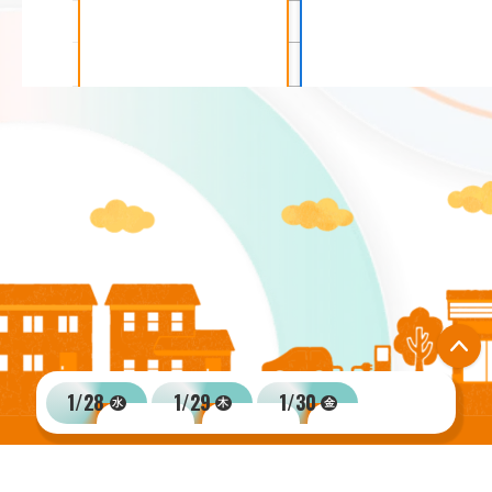
14:00
1
M-12
14:30-15:10
出展者セミナ
業務改革×災害対策～費
用対効果で選ぶ防災クラ
P
ド最前線～
15:00
1/28
1/29
1/30
水
木
金
15:00-16:30
ニッタン株式会社
1
講演・シンポジウム
国土交通省施策に見るグリ
ーンインフラの現在地と将