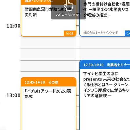
講演・シンポジウム
水門の後付け自動化・遠隔
雪国南魚沼市が取り組む防
化 －防災DXと水災害リス
災対策
ク軽減の推進ー
スクロールできます
12:00
株式会社オートマイズ・ラボ
M-11
1
12:30-14:10
出展者セミナ
マイナビ学生の窓口
presents 未来の社会を
12:45-14:30
その他
くる仕事とは？― グリーン
インフラ産業で広がるキャ
「イチBizアワード2025」表
13:00
リアの選択肢 ―
彰式