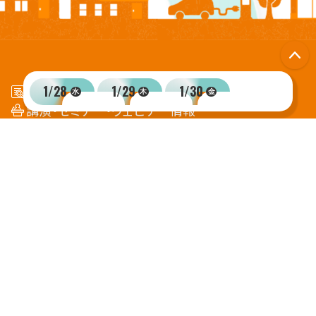
15:30-16:30
15:30-16:10
出展者セミナ
講演・シンポジウム
気候変動時代の地域防災
P
南海トラフ巨大地震・首都
力向上と企業が果たすべ
直下地震の被害軽減に向
役割
1/28
1/29
1/30
出展者一覧
水
木
金
けて ー産学官連携による
16:00
取り組みー
講演・セミナー・ウェビナー情報
三井住友海上火災保険株式会
社
リアル会場情報
1
オンライン会場
FAQ・事務局へのお問い合わせ
出展者専用サイト
M-05
利用規約
本展示会における
個人情報取得の許諾について
運営会社（日刊工業新聞社）
日刊工IDポータルサイト
17:00