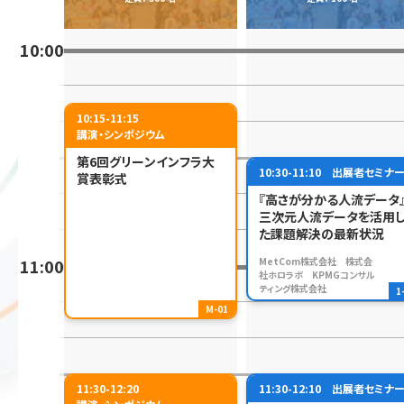
10:00
10:15-11:15
講演・シンポジウム
第6回グリーンインフラ大
10:30-11:10
出展者セミナ
賞表彰式
『高さが分かる人流データ
三次元人流データを活用
た課題解決の最新状況
11:00
MetCom株式会社 株式会
社ホロラボ KPMGコンサル
ティング株式会社
1
M-01
11:30-12:20
11:30-12:10
出展者セミナ