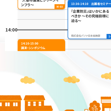
13:30-14:10
出展者セミナ
ンフラ～
M-03
『企業防災』はいかにある
べきか ～その究極目標に
迫る～
14:00
株式会社パソナ日本総務部
1
14:10-15:00
講演・シンポジウム
【基調講演】宇宙政策の最
近の動向について
14:30-15:10
出展者セミナ
地理空間AI・リアルタイム・
位置情報セキュリティ
M-04
15:00
LocationMind株式会社
1