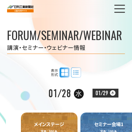
FORUM/SEMINAR/WEBINAR
講演・セミナー・ウェビナー情報
タイムテーブル表示
リスト表示
表示
形式
01/28
01/29
水
木
メインステージ
セミナー会場1
定員： 300 名
定員： 100 名