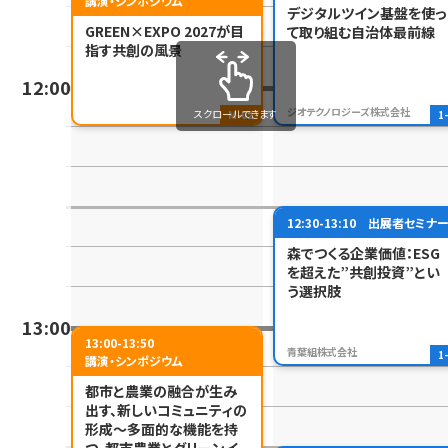
講演・シンポジウム
デジタルツイン基盤を使っ
GREEN×EXPO 2027が目
て取り組む自治体最前線
指す共創の風景
12:00
ジオテクノロジーズ株式会社
スクロールできます
M-02
1
12:30-13:10
出展者セミナ
森でつくる企業価値：ESG
を超えた”共創投資”とい
う選択肢
13:00
13:00-13:50
青葉組株式会社
1
講演・シンポジウム
都市と農業の融合が生み
出す、新しいコミュニティの
形成～多面的な機能を持
つ、都市農業とグリーンイ