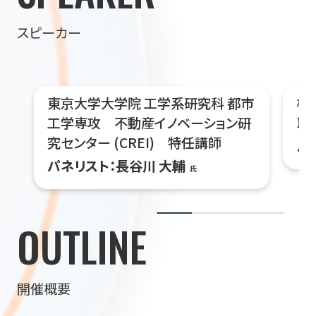
スピーカー
東京大学大学院 工学系研究科 都市
株式
工学専攻 不動産イノベーション研
取
究センター (CREI) 特任講師
パ
パネリスト：長谷川 大輔
氏
OUTLINE
開催概要