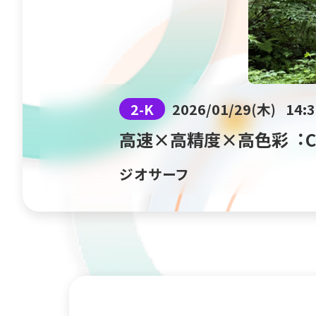
2-K
2026/01/29(木)
14:3
⾼速×⾼精度×⾼⾊彩︓Co
ジオサーフ