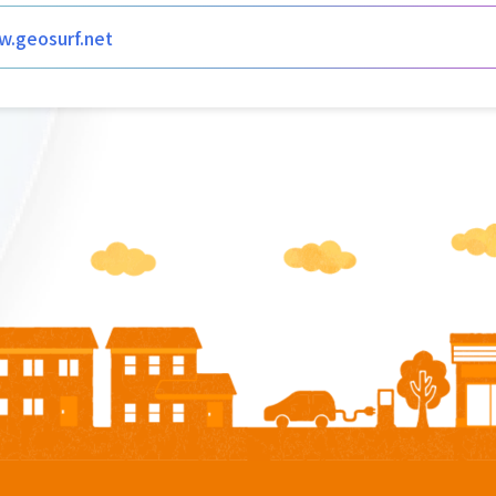
w.geosurf.net